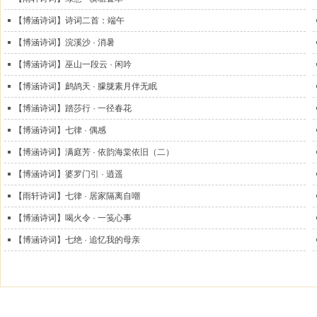
【博涵诗词】诗词二首：端午
【博涵诗词】浣溪沙 · 消暑
【博涵诗词】巫山一段云 · 闲吟
【博涵诗词】鹧鸪天 · 朦胧素月伴无眠
【博涵诗词】踏莎行 · 一径春花
【博涵诗词】七律 · 偶感
【博涵诗词】满庭芳 · 依韵海棠依旧（二）
【博涵诗词】婆罗门引 · 逍遥
【雨轩诗词】七律 · 居家隔离自嘲
【博涵诗词】喝火令 · 一笺心事
【博涵诗词】七绝 · 追忆我的母亲