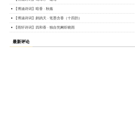
【博涵诗词】暗香 · 秋殇
【博涵诗词】鹧鸪天 · 笔墨含香（十四韵）
【雨轩诗词】四和香 · 独自凭阑听晓雨
最新评论