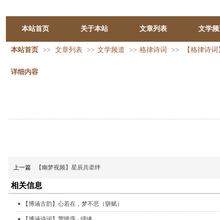
本站首页
关于本站
文章列表
文学频
本站首页
>>
文章列表
>>
文学频道
>>
格律诗词
>>
【格律诗词】
详细内容
上一篇
【幽梦视频】星辰共牵绊
相关信息
【博涵古韵】心若在，梦不悲（骈赋）
【博涵诗词】莺啼序 · 缱绻