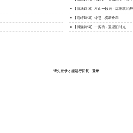
【博涵诗词】巫山一段云 · 琼琚耽尽
【雨轩诗词】绿意 · 横塘叠翠
【博涵诗词】一剪梅 · 重温旧时光
请先登录才能进行回复
登录