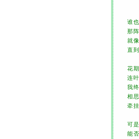
谁
那阵 
就像路
直到开
花期是
连叶儿
我终于
相思原
牵挂真
可是
能否放