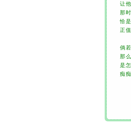
让他及
那时
恰是红
正值开
倘若真
那么相
是怎样
痴痴的